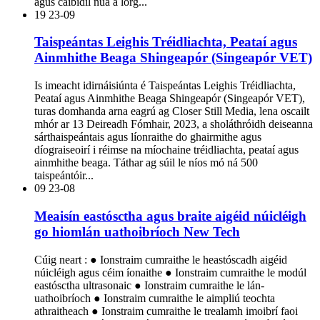
agus caibidil nua a lorg...
19
23-09
Taispeántas Leighis Tréidliachta, Peataí agus
Ainmhithe Beaga Shingeapór (Singeapór VET)
Is imeacht idirnáisiúnta é Taispeántas Leighis Tréidliachta,
Peataí agus Ainmhithe Beaga Shingeapór (Singeapór VET),
turas domhanda arna eagrú ag Closer Still Media, lena oscailt
mhór ar 13 Deireadh Fómhair, 2023, a sholáthróidh deiseanna
sárthaispeántais agus líonraithe do ghairmithe agus
díograiseoirí i réimse na míochaine tréidliachta, peataí agus
ainmhithe beaga. Táthar ag súil le níos mó ná 500
taispeántóir...
09
23-08
Meaisín eastósctha agus braite aigéid núicléigh
go hiomlán uathoibríoch New Tech
Cúig neart : ● Ionstraim cumraithe le heastóscadh aigéid
núicléigh agus céim íonaithe ● Ionstraim cumraithe le modúl
eastósctha ultrasonaic ● Ionstraim cumraithe le lán-
uathoibríoch ● Ionstraim cumraithe le aimpliú teochta
athraitheach ● Ionstraim cumraithe le trealamh imoibrí faoi