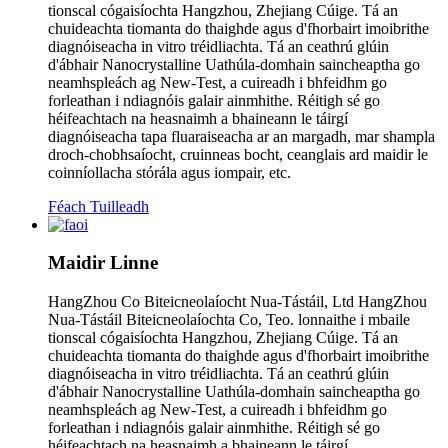
tionscal cógaisíochta Hangzhou, Zhejiang Cúige. Tá an
chuideachta tiomanta do thaighde agus d'fhorbairt imoibrithe
diagnóiseacha in vitro tréidliachta. Tá an ceathrú glúin
d'ábhair Nanocrystalline Uathúla-domhain saincheaptha go
neamhspleách ag New-Test, a cuireadh i bhfeidhm go
forleathan i ndiagnóis galair ainmhithe. Réitigh sé go
héifeachtach na heasnaimh a bhaineann le táirgí
diagnóiseacha tapa fluaraiseacha ar an margadh, mar shampla
droch-chobhsaíocht, cruinneas bocht, ceanglais ard maidir le
coinníollacha stórála agus iompair, etc.
Féach Tuilleadh
Maidir Linne
HangZhou Co Biteicneolaíocht Nua-Tástáil, Ltd HangZhou
Nua-Tástáil Biteicneolaíochta Co, Teo. lonnaithe i mbaile
tionscal cógaisíochta Hangzhou, Zhejiang Cúige. Tá an
chuideachta tiomanta do thaighde agus d'fhorbairt imoibrithe
diagnóiseacha in vitro tréidliachta. Tá an ceathrú glúin
d'ábhair Nanocrystalline Uathúla-domhain saincheaptha go
neamhspleách ag New-Test, a cuireadh i bhfeidhm go
forleathan i ndiagnóis galair ainmhithe. Réitigh sé go
héifeachtach na heasnaimh a bhaineann le táirgí