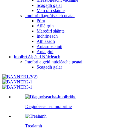
Meastóireacht vacsaíne
Scagadh galar
Marcóirí sláinte
Imoibrí diagnóiseach peataí
Pórú
Ailléirgin
Marcóirí sláinte
Inchríneach
Athlasadh
Antasubstaintí
Antaiginí
Imoibrí Aigéad Núicléach
Imoibrí aigéid núicléacha peataí
Scagadh galar
Diagnóiseacha-Imoibrithe
Trealamh