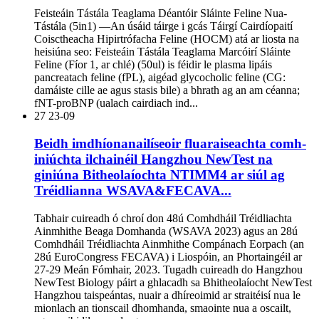
Feisteáin Tástála Teaglama Déantóir Sláinte Feline Nua-
Tástála (5in1) —An úsáid táirge i gcás Táirgí Cairdíopaití
Coisctheacha Hipirtrófacha Feline (HOCM) atá ar liosta na
heisiúna seo: Feisteáin Tástála Teaglama Marcóirí Sláinte
Feline (Fíor 1, ar chlé) (50ul) is féidir le plasma lipáis
pancreatach feline (fPL), aigéad glycocholic feline (CG:
damáiste cille ae agus stasis bile) a bhrath ag an am céanna;
fNT-proBNP (ualach cairdiach ind...
27
23-09
Beidh imdhíonanailíseoir fluaraiseachta comh-
iniúchta ilchainéil Hangzhou NewTest na
giniúna Bitheolaíochta NTIMM4 ar siúl ag
Tréidlianna WSAVA&FECAVA...
Tabhair cuireadh ó chroí don 48ú Comhdháil Tréidliachta
Ainmhithe Beaga Domhanda (WSAVA 2023) agus an 28ú
Comhdháil Tréidliachta Ainmhithe Compánach Eorpach (an
28ú EuroCongress FECAVA) i Liospóin, an Phortaingéil ar
27-29 Meán Fómhair, 2023. Tugadh cuireadh do Hangzhou
NewTest Biology páirt a ghlacadh sa Bhitheolaíocht NewTest
Hangzhou taispeántas, nuair a dhíreoimid ar straitéisí nua le
mionlach an tionscail dhomhanda, smaointe nua a oscailt,