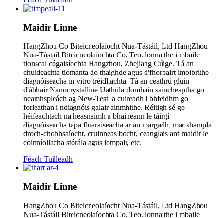
Maidir Linne
HangZhou Co Biteicneolaíocht Nua-Tástáil, Ltd HangZhou
Nua-Tástáil Biteicneolaíochta Co, Teo. lonnaithe i mbaile
tionscal cógaisíochta Hangzhou, Zhejiang Cúige. Tá an
chuideachta tiomanta do thaighde agus d'fhorbairt imoibrithe
diagnóiseacha in vitro tréidliachta. Tá an ceathrú glúin
d'ábhair Nanocrystalline Uathúla-domhain saincheaptha go
neamhspleách ag New-Test, a cuireadh i bhfeidhm go
forleathan i ndiagnóis galair ainmhithe. Réitigh sé go
héifeachtach na heasnaimh a bhaineann le táirgí
diagnóiseacha tapa fluaraiseacha ar an margadh, mar shampla
droch-chobhsaíocht, cruinneas bocht, ceanglais ard maidir le
coinníollacha stórála agus iompair, etc.
Féach Tuilleadh
Maidir Linne
HangZhou Co Biteicneolaíocht Nua-Tástáil, Ltd HangZhou
Nua-Tástáil Biteicneolaíochta Co, Teo. lonnaithe i mbaile