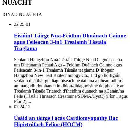
NUACHT
IONAD NUACHTA
22
25-01
Eisiúint Táirge Nua-Feidhm Dhuánach Cainne
agus Feileacán 3-in1 Trealamh Tástála
Teaglama
Seolann Hangzhou Nua-Tástáil Táirge Nua Diagnóiseacha
um Dhéanamh Peataí Aga – Feidhm Duánach Cainne agus
Feileacain 3-in-1 Trealamh Tástála teaglama D’fhógair
Hangzhou New-Test Biotechnology Co., Ltd go hoifigiúil
seoladh dhá tháirge diagnóiseach peataí nua a dhéanfadh ré.
an margadh domhanda imdhíon-dhiagnóisithe do pheataí: an
Trealamh Tástála Triarach d'fheidhm duánach na gCanán/na
Feile (Tástáil Thriarach Creatinine/SDMA/CysC) (Fíor 1 agus
Fíor 2),...
07
24-12
Úsáid an táirge i gcás Cardiomyopathy Bac
Hipirtrófach Feline (HOCM)