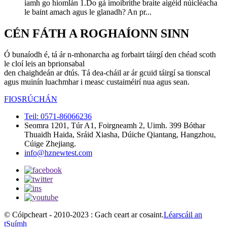
iamh go hiomlán 1.Do gá imoibrithe braite aigéid núicléacha
le baint amach agus le glanadh? An pr...
CÉN FÁTH A ROGHAÍONN SINN
Ó bunaíodh é, tá ár n-mhonarcha ag forbairt táirgí den chéad scoth
le cloí leis an bprionsabal
den chaighdeán ar dtús. Tá dea-cháil ar ár gcuid táirgí sa tionscal
agus muinín luachmhar i measc custaiméirí nua agus sean.
FIOSRÚCHÁN
Teil: 0571-86066236
Seomra 1201, Túr A1, Foirgneamh 2, Uimh. 399 Bóthar
Thuaidh Haida, Sráid Xiasha, Dúiche Qiantang, Hangzhou,
Cúige Zhejiang.
info@hznewtest.com
© Cóipcheart - 2010-2023 : Gach ceart ar cosaint.
Léarscáil an
tSuímh