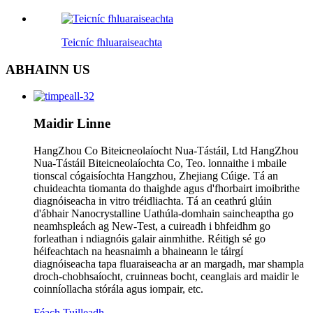
Teicníc fhluaraiseachta
ABHAINN
US
Maidir Linne
HangZhou Co Biteicneolaíocht Nua-Tástáil, Ltd HangZhou
Nua-Tástáil Biteicneolaíochta Co, Teo. lonnaithe i mbaile
tionscal cógaisíochta Hangzhou, Zhejiang Cúige. Tá an
chuideachta tiomanta do thaighde agus d'fhorbairt imoibrithe
diagnóiseacha in vitro tréidliachta. Tá an ceathrú glúin
d'ábhair Nanocrystalline Uathúla-domhain saincheaptha go
neamhspleách ag New-Test, a cuireadh i bhfeidhm go
forleathan i ndiagnóis galair ainmhithe. Réitigh sé go
héifeachtach na heasnaimh a bhaineann le táirgí
diagnóiseacha tapa fluaraiseacha ar an margadh, mar shampla
droch-chobhsaíocht, cruinneas bocht, ceanglais ard maidir le
coinníollacha stórála agus iompair, etc.
Féach Tuilleadh