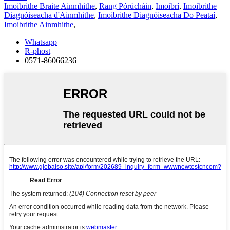
Imoibrithe Braite Ainmhithe
,
Rang Pórúcháin
,
Imoibrí
,
Imoibrithe
Diagnóiseacha d'Ainmhithe
,
Imoibrithe Diagnóiseacha Do Peataí
,
Imoibrithe Ainmhithe
,
Whatsapp
R-phost
0571-86066236