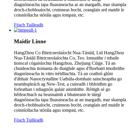
diagnóiseacha tapa fluaraiseacha ar an margadh, mar shampla
droch-chobhsaíocht, cruinneas bocht, ceanglais ard maidir le
coinníollacha stórála agus iompair, etc.
Féach Tuilleadh
Maidir Linne
HangZhou Co Biteicneolaíocht Nua-Tástáil, Ltd HangZhou
Nua-Tástáil Biteicneolaíochta Co, Teo. lonnaithe i mbaile
tionscal cógaisíochta Hangzhou, Zhejiang Cúige. Tá an
chuideachta tiomanta do thaighde agus d'fhorbairt imoibrithe
diagnóiseacha in vitro tréidliachta. Tá an ceathrú glúin
d'ábhair Nanocrystalline Uathúla-domhain saincheaptha go
neamhspleách ag New-Test, a cuireadh i bhfeidhm go
forleathan i ndiagnóis galair ainmhithe. Réitigh sé go
héifeachtach na heasnaimh a bhaineann le táirgí
diagnóiseacha tapa fluaraiseacha ar an margadh, mar shampla
droch-chobhsaíocht, cruinneas bocht, ceanglais ard maidir le
coinníollacha stórála agus iompair, etc.
Féach Tuilleadh