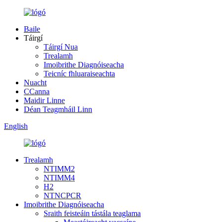
Baile
Táirgí
Táirgí Nua
Trealamh
Imoibrithe Diagnóiseacha
Teicníc fhluaraiseachta
Nuacht
CCanna
Maidir Linne
Déan Teagmháil Linn
English
Trealamh
NTIMM2
NTIMM4
H2
NTNCPCR
Imoibrithe Diagnóiseacha
Sraith feisteáin tástála teaglama