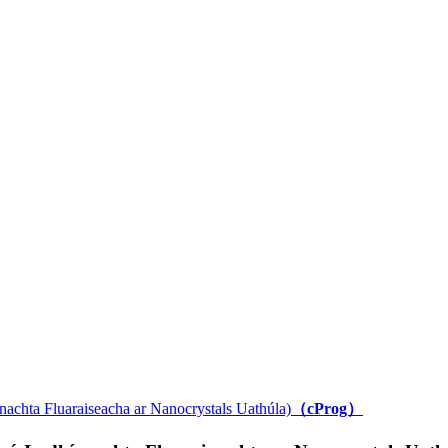
achta Fluaraiseacha ar Nanocrystals Uathúla)
（cProg）