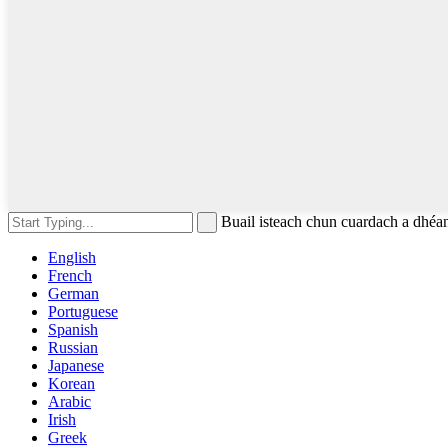
Buail isteach chun cuardach a dh
English
French
German
Portuguese
Spanish
Russian
Japanese
Korean
Arabic
Irish
Greek