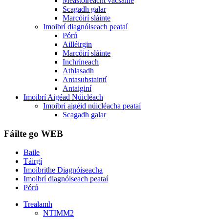
Meastóireacht vacsaíne
Scagadh galar
Marcóirí sláinte
Imoibrí diagnóiseach peataí
Pórú
Ailléirgin
Marcóirí sláinte
Inchríneach
Athlasadh
Antasubstaintí
Antaiginí
Imoibrí Aigéad Núicléach
Imoibrí aigéid núicléacha peataí
Scagadh galar
Fáilte go WEB
Baile
Táirgí
Imoibrithe Diagnóiseacha
Imoibrí diagnóiseach peataí
Pórú
Trealamh
NTIMM2