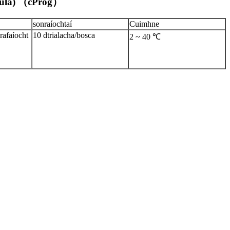
thúla) （cProg）
sonraíochtaí
Cuimhne
afaíocht
10 dtrialacha/bosca
2 ~ 40 ℃