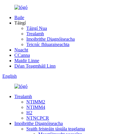
Baile
Táirgí
Táirgí Nua
Trealamh
Imoibrithe Diagnóiseacha
Teicníc fhluaraiseachta
Nuacht
CCanna
Maidir Linne
Déan Teagmháil Linn
English
Trealamh
NTIMM2
NTIMM4
H2
NTNCPCR
Imoibrithe Diagnóiseacha
Sraith feisteáin tástála teaglama