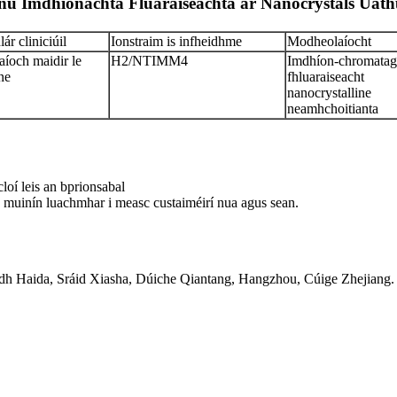
únú Imdhíonachta Fluaraiseachta ar Nanocrystals Ua
ár cliniciúil
Ionstraim is infheidhme
Modheolaíocht
aíoch maidir le
H2/NTIMM4
Imdhíon-chromatagr
ne
fhluaraiseacht
nanocrystalline
neamhchoitianta
loí leis an bprionsabal
us muinín luachmhar i measc custaiméirí nua agus sean.
h Haida, Sráid Xiasha, Dúiche Qiantang, Hangzhou, Cúige Zhejiang.