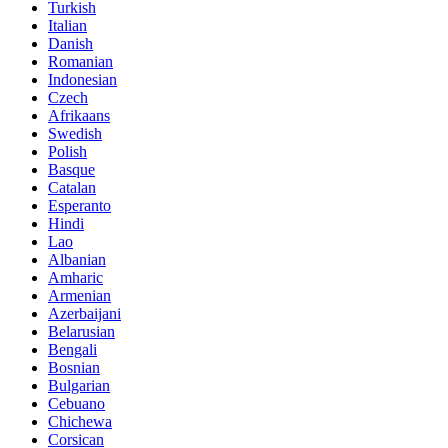
Turkish
Italian
Danish
Romanian
Indonesian
Czech
Afrikaans
Swedish
Polish
Basque
Catalan
Esperanto
Hindi
Lao
Albanian
Amharic
Armenian
Azerbaijani
Belarusian
Bengali
Bosnian
Bulgarian
Cebuano
Chichewa
Corsican