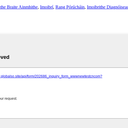
ithe Braite Ainmhithe
,
Imoibrí
,
Rang Pórúcháin
,
Imoibrithe Diagnóisea