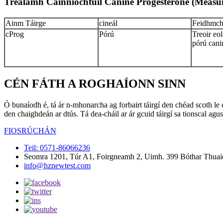
Trealamh Cainníochtúil Canine Progesterone (Meas
Ainm Táirge
cineál
Feidhmchl
cProg
Pórú
Treoir eol
pórú cani
CÉN FÁTH A ROGHAÍONN SINN
Ó bunaíodh é, tá ár n-mhonarcha ag forbairt táirgí den chéad scoth le c
den chaighdeán ar dtús. Tá dea-cháil ar ár gcuid táirgí sa tionscal ag
FIOSRÚCHÁN
Teil: 0571-86066236
Seomra 1201, Túr A1, Foirgneamh 2, Uimh. 399 Bóthar Thuaid
info@hznewtest.com