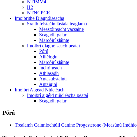
NTIMM4
H2
NTNCPCR
Imoibrithe Diagnóiseacha
Sraith feisteáin tástála teaglama
Meastóireacht vacsaíne
Scagadh galar
Marcóirí sláinte
Imoibrí diagnóiseach peataí
Pórú
Ailléirgin
Marcóirí sláinte
Inchríneach
Athlasadh
Antasubstaintí
Antaiginí
Imoibrí Aigéad Núicléach
Imoibrí aigéid núicléacha peataí
Scagadh galar
Pórú
Trealamh Cainníochtúil Canine Progesterone (Measúnú Imdhíon