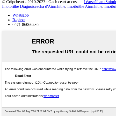
© Cóipcheart - 2010-2023 : Gach ceart ar cosaint.
Léarscáil an tSuímh
Imoibrithe Diagnóiseacha d'Ainmhithe
,
Imoibrithe Ainmhithe
,
Imoibr
Whatsapp
R-phost
0571-86066236