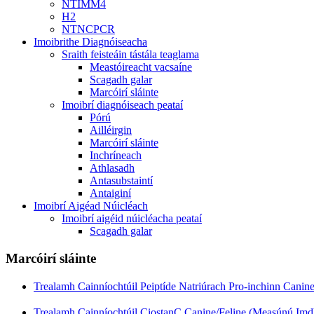
NTIMM4
H2
NTNCPCR
Imoibrithe Diagnóiseacha
Sraith feisteáin tástála teaglama
Meastóireacht vacsaíne
Scagadh galar
Marcóirí sláinte
Imoibrí diagnóiseach peataí
Pórú
Ailléirgin
Marcóirí sláinte
Inchríneach
Athlasadh
Antasubstaintí
Antaiginí
Imoibrí Aigéad Núicléach
Imoibrí aigéid núicléacha peataí
Scagadh galar
Marcóirí sláinte
Trealamh Cainníochtúil Peiptíde Natriúrach Pro-inchinn Canin
Trealamh Cainníochtúil CiostanC Canine/Feline (Measúnú Imdh