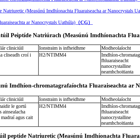
de Natriuretic (Measúnú Imdhíonachta Fluaraiseacha ar Nanocrystals Ua
uaraiseachta ar Nanocrystals Uathúla)
（CG）
túil Peiptíde Natriúrach (Measúnú Imdhíonachta Flua
ár cliniciúil
Ionstraim is infheidhme
Modheolaíocht
 cliseadh croí i
H2/NTIMM4
Imdhíon-chromatagr
fhluaraiseacht
nanocrystalline
neamhchoitianta
asúnú Imdhíon-chromatagrafaíochta Fluaraiseachta a
ár cliniciúil
Ionstraim is infheidhme
Modheolaíocht
aidir le gortú
H2/NTIMM4
Imdhíon-chromatagr
s ainsealacha
fhluaraiseacht
 madraí agus cait
nanocrystalline
neamhchoitianta
túil peptide Natriuretic (Measúnú Imdhíonachta Fluar