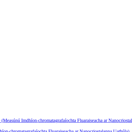
e (Measúnú Imdhíon-chromatagrafaíochta Fluaraiseacha ar Nanocriosta
íon-chromatagrafaíochta Fluaraiseacha ar Nanocriostalanna Uathúla)