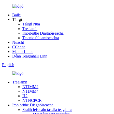
Baile
Táirgí
Táirgí Nua
Trealamh
Imoibrithe Diagnóiseacha
Teicníc fhluaraiseachta
Nuacht
CCanna
Maidir Linne
Déan Teagmháil Linn
English
Trealamh
NTIMM2
NTIMM4
H2
NTNCPCR
Imoibrithe Diagnóiseacha
Sraith feisteáin tástála teaglama