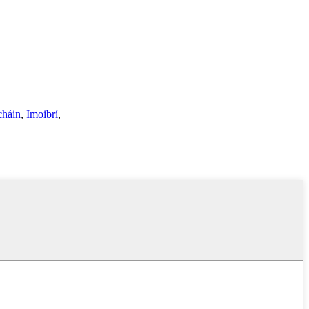
cháin
,
Imoibrí
,