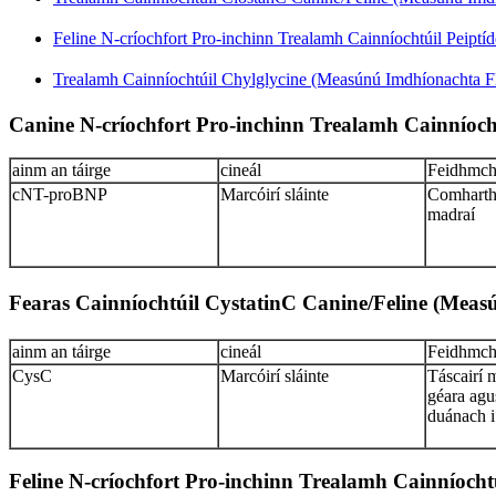
Feline N-críochfort Pro-inchinn Trealamh Cainníochtúil Peiptí
Trealamh Cainníochtúil Chylglycine (Measúnú Imdhíonachta Fl
Canine N-críochfort Pro-inchinn Trealamh Cainníoch
ainm an táirge
cineál
Feidhmchl
cNT-proBNP
Marcóirí sláinte
Comhartha
madraí
Fearas Cainníochtúil CystatinC Canine/Feline (Me
ainm an táirge
cineál
Feidhmchl
CysC
Marcóirí sláinte
Táscairí m
géara agu
duánach i
Feline N-críochfort Pro-inchinn Trealamh Cainníoch