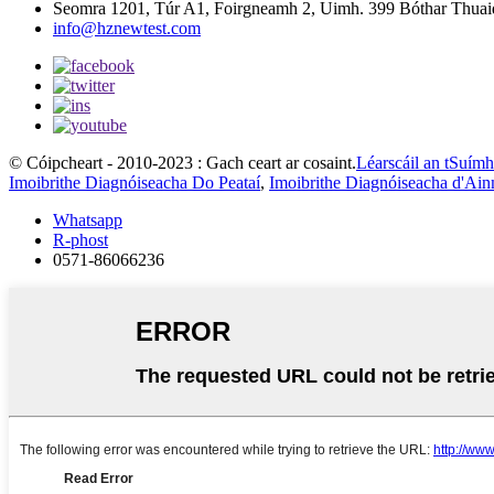
Seomra 1201, Túr A1, Foirgneamh 2, Uimh. 399 Bóthar Thuaid
info@hznewtest.com
© Cóipcheart - 2010-2023 : Gach ceart ar cosaint.
Léarscáil an tSuímh
Imoibrithe Diagnóiseacha Do Peataí
,
Imoibrithe Diagnóiseacha d'Ain
Whatsapp
R-phost
0571-86066236