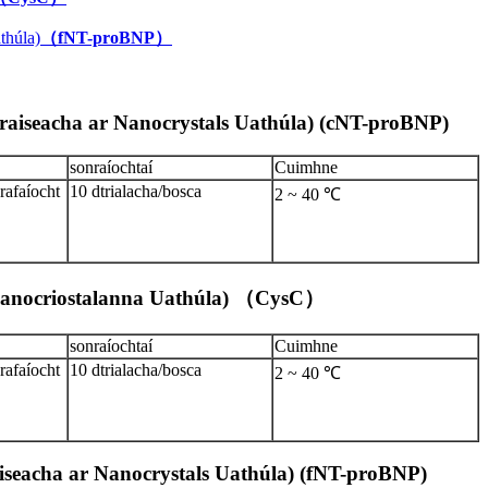
thúla)
（fNT-proBNP）
raiseacha ar Nanocrystals Uathúla) (cNT-proBNP)
sonraíochtaí
Cuimhne
afaíocht
10 dtrialacha/bosca
2 ~ 40 ℃
r Nanocriostalanna Uathúla) （CysC）
sonraíochtaí
Cuimhne
afaíocht
10 dtrialacha/bosca
2 ~ 40 ℃
aiseacha ar Nanocrystals Uathúla) (fNT-proBNP)