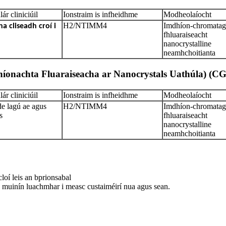
ár cliniciúil
Ionstraim is infheidhme
Modheolaíocht
H2/NTIMM4
Imdhíon-chromatagr
a cliseadh croí i
fhluaraiseacht
nanocrystalline
neamhchoitianta
íonachta Fluaraiseacha ar Nanocrystals Uathúla) (CG
ár cliniciúil
Ionstraim is infheidhme
Modheolaíocht
de lagú ae agus
H2/NTIMM4
Imdhíon-chromatagr
s
fhluaraiseacht
nanocrystalline
neamhchoitianta
loí leis an bprionsabal
us muinín luachmhar i measc custaiméirí nua agus sean.