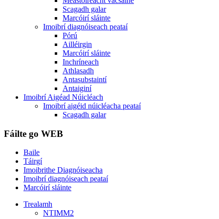
Meastóireacht vacsaíne
Scagadh galar
Marcóirí sláinte
Imoibrí diagnóiseach peataí
Pórú
Ailléirgin
Marcóirí sláinte
Inchríneach
Athlasadh
Antasubstaintí
Antaiginí
Imoibrí Aigéad Núicléach
Imoibrí aigéid núicléacha peataí
Scagadh galar
Fáilte go WEB
Baile
Táirgí
Imoibrithe Diagnóiseacha
Imoibrí diagnóiseach peataí
Marcóirí sláinte
Trealamh
NTIMM2