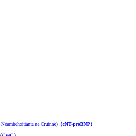
l Neamhchoitianta na Cruinne)
（cNT-proBNP）
（CysC）