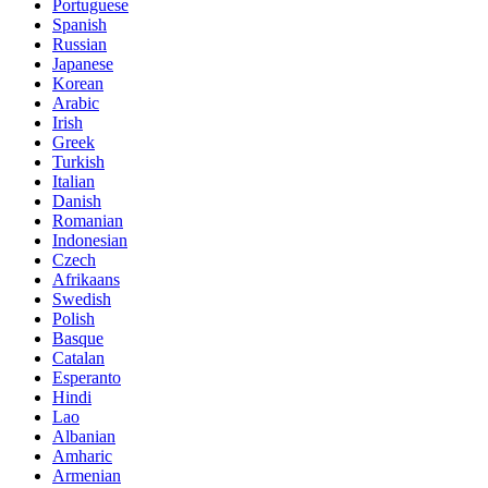
Portuguese
Spanish
Russian
Japanese
Korean
Arabic
Irish
Greek
Turkish
Italian
Danish
Romanian
Indonesian
Czech
Afrikaans
Swedish
Polish
Basque
Catalan
Esperanto
Hindi
Lao
Albanian
Amharic
Armenian