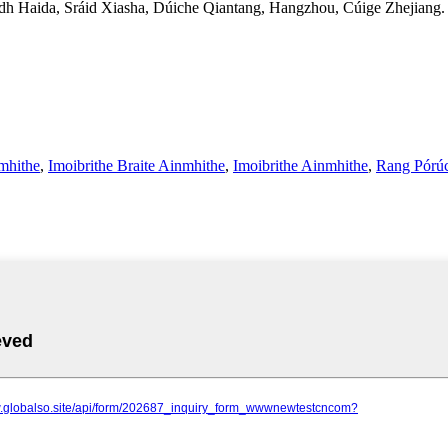
h Haida, Sráid Xiasha, Dúiche Qiantang, Hangzhou, Cúige Zhejiang.
mhithe
,
Imoibrithe Braite Ainmhithe
,
Imoibrithe Ainmhithe
,
Rang Pórú