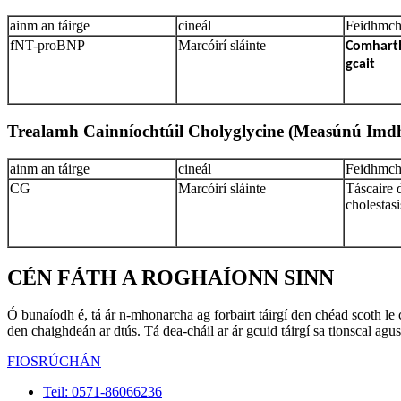
ainm an táirge
cineál
Feidhmchl
fNT-proBNP
Marcóirí sláinte
Comharth
gcait
Trealamh Cainníochtúil Cholyglycine (Measúnú Imdh
ainm an táirge
cineál
Feidhmchl
CG
Marcóirí sláinte
Táscaire 
cholestasi
CÉN FÁTH A ROGHAÍONN SINN
Ó bunaíodh é, tá ár n-mhonarcha ag forbairt táirgí den chéad scoth le c
den chaighdeán ar dtús. Tá dea-cháil ar ár gcuid táirgí sa tionscal ag
FIOSRÚCHÁN
Teil: 0571-86066236